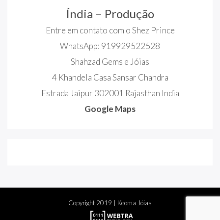
Índia – Produção
Entre em contato com o Shez Prince
WhatsApp: 919929522528
Shahzad Gems e Jóias
4 Khandela Casa Sansar Chandra
Estrada Jaipur 302001 Rajasthan India
Google Maps
Copyright
2019
| Keoma Jóias