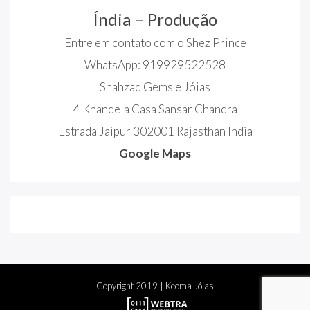
Índia – Produção
Entre em contato com o Shez Prince
WhatsApp: 919929522528
Shahzad Gems e Jóias
4 Khandela Casa Sansar Chandra
Estrada Jaipur 302001 Rajasthan India
Google Maps
Copyright
2019
| Keoma Jóias