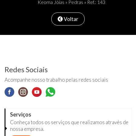
Keoma Jóias
»
Pedras
» Ref.: 143
Voltar
Redes Sociais
Acompanhe nosso trabalho pelas redes sociais
Serviços
Conheça todos os serviços que realizamos através de
nossa empresa.