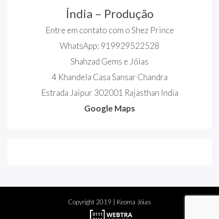
Índia – Produção
Entre em contato com o Shez Prince
WhatsApp: 919929522528
Shahzad Gems e Jóias
4 Khandela Casa Sansar Chandra
Estrada Jaipur 302001 Rajasthan India
Google Maps
Copyright
2019
| Keoma Jóias