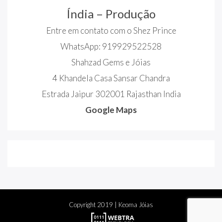
Índia – Produção
Entre em contato com o Shez Prince
WhatsApp: 919929522528
Shahzad Gems e Jóias
4 Khandela Casa Sansar Chandra
Estrada Jaipur 302001 Rajasthan India
Google Maps
Copyright
2019
| Keoma Jóias