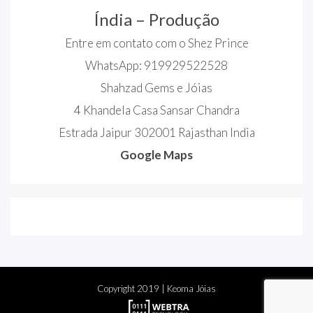
Índia – Produção
Entre em contato com o Shez Prince
WhatsApp: 919929522528
Shahzad Gems e Jóias
4 Khandela Casa Sansar Chandra
Estrada Jaipur 302001 Rajasthan India
Google Maps
Copyright
2019
| Keoma Jóias