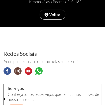
Keoma Jóias
»
Pedras
» Ref.: 162
Voltar
Redes Sociais
Acompanhe nosso trabalho pelas redes sociais
Serviços
Conheça todos os serviços que realizamos através de
nossa empresa.