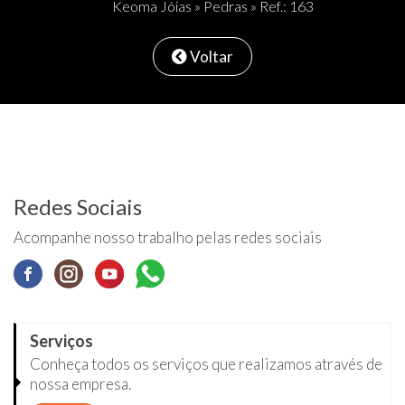
Keoma Jóias
»
Pedras
» Ref.: 163
Voltar
Redes Sociais
Acompanhe nosso trabalho pelas redes sociais
Serviços
Conheça todos os serviços que realizamos através de
nossa empresa.