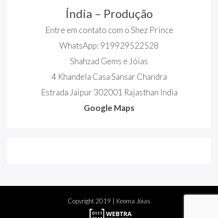
Índia – Produção
Entre em contato com o Shez Prince
WhatsApp: 919929522528
Shahzad Gems e Jóias
4 Khandela Casa Sansar Chandra
Estrada Jaipur 302001 Rajasthan India
Google Maps
Copyright
2019
| Keoma Jóias