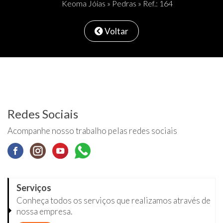
Keoma Jóias
»
Pedras
» Ref.: 164
Voltar
Redes Sociais
Acompanhe nosso trabalho pelas redes sociais
Serviços
Conheça todos os serviços que realizamos através de
nossa empresa.