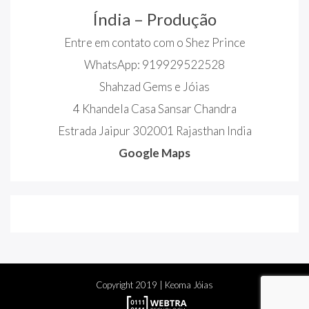
Índia – Produção
Entre em contato com o Shez Prince
WhatsApp: 919929522528
Shahzad Gems e Jóias
4 Khandela Casa Sansar Chandra
Estrada Jaipur 302001 Rajasthan India
Google Maps
Copyright
2019
| Keoma Jóias