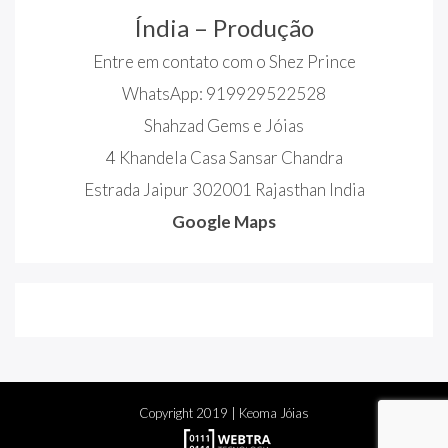
Índia – Produção
Entre em contato com o Shez Prince
WhatsApp: 919929522528
Shahzad Gems e Jóias
4 Khandela Casa Sansar Chandra
Estrada Jaipur 302001 Rajasthan India
Google Maps
Copyright
2019
| Keoma Jóias