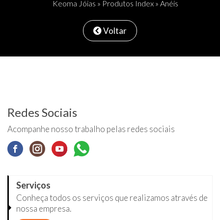
Keoma Jóias
»
Produtos Index
» Anéis
Voltar
Redes Sociais
Acompanhe nosso trabalho pelas redes sociais
Serviços
Conheça todos os serviços que realizamos através de
nossa empresa.