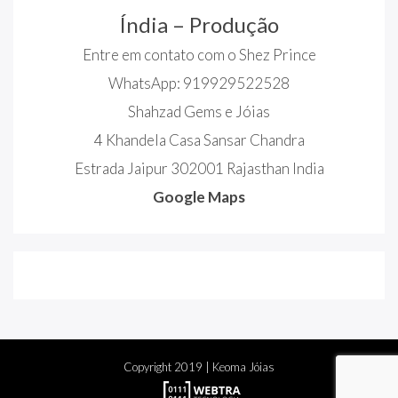
Índia – Produção
Entre em contato com o Shez Prince
WhatsApp: 919929522528
Shahzad Gems e Jóias
4 Khandela Casa Sansar Chandra
Estrada Jaipur 302001 Rajasthan India
Google Maps
Copyright
2019
| Keoma Jóias