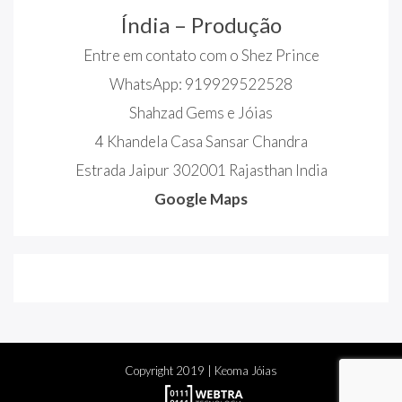
Índia – Produção
Entre em contato com o Shez Prince
WhatsApp: 919929522528
Shahzad Gems e Jóias
4 Khandela Casa Sansar Chandra
Estrada Jaipur 302001 Rajasthan India
Google Maps
Copyright
2019
| Keoma Jóias