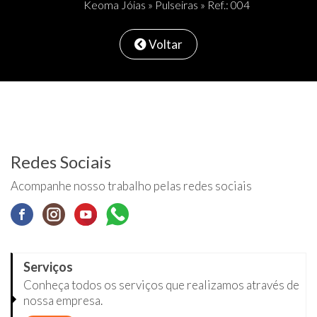
Keoma Jóias
»
Pulseiras
» Ref.: 004
Voltar
Redes Sociais
Acompanhe nosso trabalho pelas redes sociais
Serviços
Conheça todos os serviços que realizamos através de
nossa empresa.