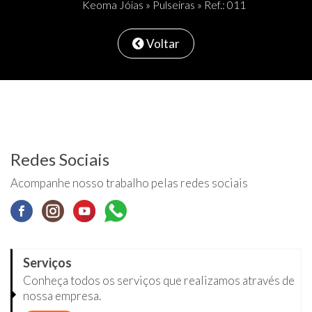
Keoma Jóias
»
Pulseiras
» Ref.: 011
Voltar
Redes Sociais
Acompanhe nosso trabalho pelas redes sociais
Serviços
Conheça todos os serviços que realizamos através de
nossa empresa.