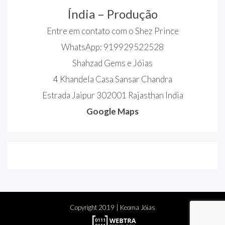
Índia – Produção
Entre em contato com o Shez Prince
WhatsApp: 919929522528
Shahzad Gems e Jóias
4 Khandela Casa Sansar Chandra
Estrada Jaipur 302001 Rajasthan India
Google Maps
Copyright
2019
| Keoma Jóias