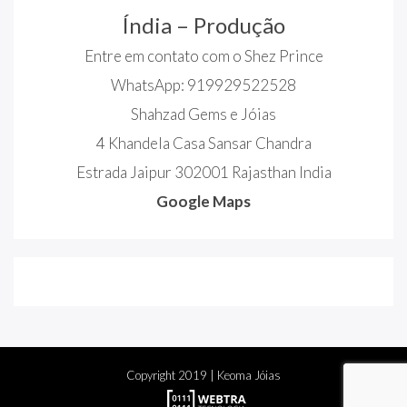
Índia – Produção
Entre em contato com o Shez Prince
WhatsApp: 919929522528
Shahzad Gems e Jóias
4 Khandela Casa Sansar Chandra
Estrada Jaipur 302001 Rajasthan India
Google Maps
Copyright
2019
| Keoma Jóias