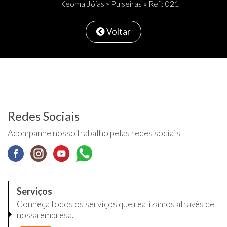
Keoma Jóias
»
Pulseiras
» Ref.: 021
Voltar
Redes Sociais
Acompanhe nosso trabalho pelas redes sociais
Serviços
Conheça todos os serviços que realizamos através de
nossa empresa.