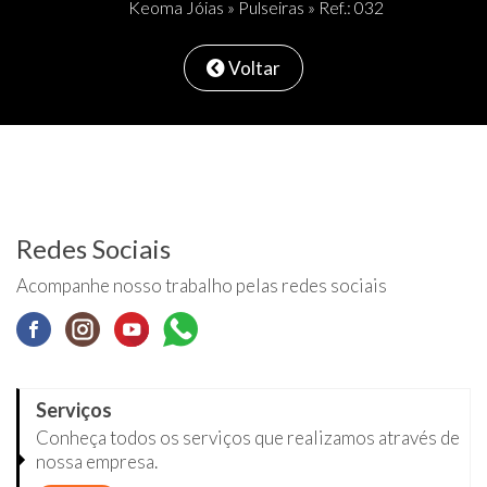
Keoma Jóias
»
Pulseiras
» Ref.: 032
Voltar
Redes Sociais
Acompanhe nosso trabalho pelas redes sociais
Serviços
Conheça todos os serviços que realizamos através de
nossa empresa.