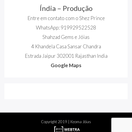
Índia – Produção
Entre em contato com o Shez Prince
WhatsApp: 919929522528
Shahzad Gems e Jóias
4 Khandela Casa Sansar Chandra
Estrada Jaipur 302001 Rajasthan India
Google Maps
Copyright
2019
| Keoma Jóias