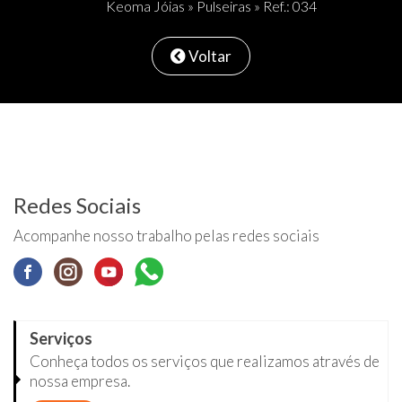
Keoma Jóias
»
Pulseiras
» Ref.: 034
Voltar
Redes Sociais
Acompanhe nosso trabalho pelas redes sociais
Serviços
Conheça todos os serviços que realizamos através de
nossa empresa.