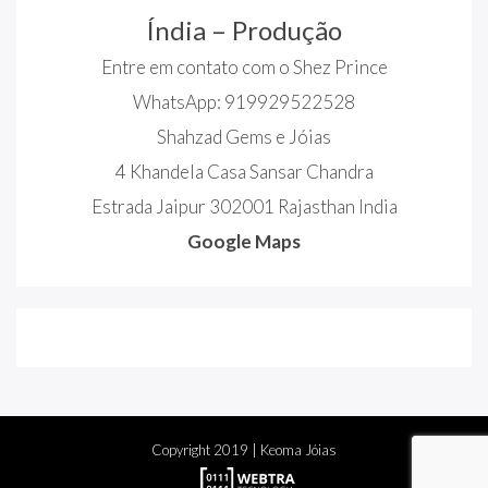
Índia – Produção
Entre em contato com o Shez Prince
WhatsApp: 919929522528
Shahzad Gems e Jóias
4 Khandela Casa Sansar Chandra
Estrada Jaipur 302001 Rajasthan India
Google Maps
Copyright
2019
| Keoma Jóias