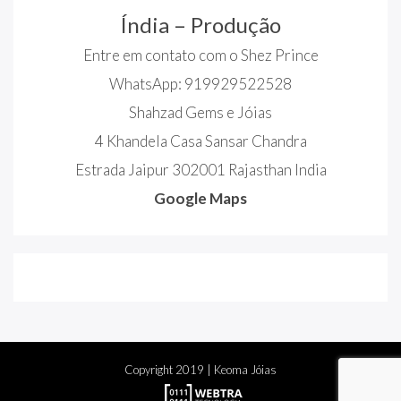
Índia – Produção
Entre em contato com o Shez Prince
WhatsApp: 919929522528
Shahzad Gems e Jóias
4 Khandela Casa Sansar Chandra
Estrada Jaipur 302001 Rajasthan India
Google Maps
Copyright
2019
| Keoma Jóias