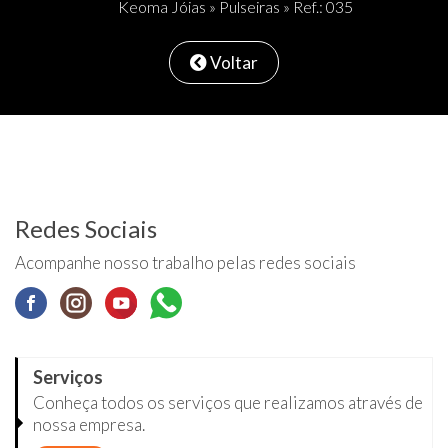
Keoma Jóias
»
Pulseiras
» Ref.: 035
Voltar
Redes Sociais
Acompanhe nosso trabalho pelas redes sociais
Serviços
Conheça todos os serviços que realizamos através de
nossa empresa.