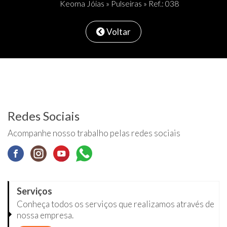
Keoma Jóias
»
Pulseiras
» Ref.: 038
Voltar
Redes Sociais
Acompanhe nosso trabalho pelas redes sociais
Serviços
Conheça todos os serviços que realizamos através de
nossa empresa.