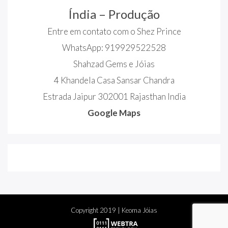
Índia – Produção
Entre em contato com o Shez Prince
WhatsApp: 919929522528
Shahzad Gems e Jóias
4 Khandela Casa Sansar Chandra
Estrada Jaipur 302001 Rajasthan India
Google Maps
Copyright
2019
| Keoma Jóias