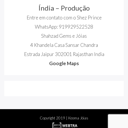
Índia – Produção
Entre em contato com o Shez Prince
WhatsApp: 919929522528
Shahzad Gems e Jóias
4 Khandela Casa Sansar Chandra
Estrada Jaipur 302001 Rajasthan India
Google Maps
Copyright
2019
| Keoma Jóias