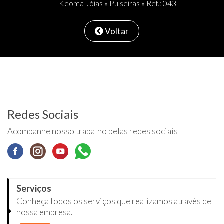
Keoma Jóias
»
Pulseiras
» Ref.: 043
Voltar
Redes Sociais
Acompanhe nosso trabalho pelas redes sociais
Serviços
Conheça todos os serviços que realizamos através de
nossa empresa.