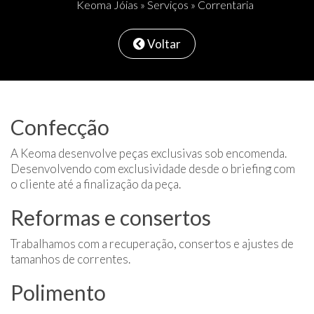
Keoma Jóias
»
Serviços
» Correntaria
Voltar
Confecção
A Keoma desenvolve peças exclusivas sob encomenda.
Desenvolvendo com exclusividade desde o briefing com
o cliente até a finalização da peça.
Reformas e consertos
Trabalhamos com a recuperação, consertos e ajustes de
tamanhos de correntes.
Polimento