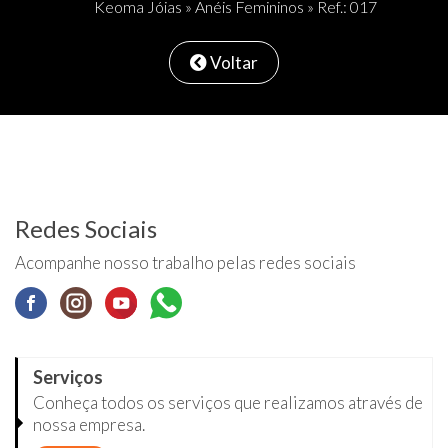
Keoma Jóias
»
Anéis Femininos
» Ref.: 017
Voltar
Redes Sociais
Acompanhe nosso trabalho pelas redes sociais
Serviços
Conheça todos os serviços que realizamos através de
nossa empresa.