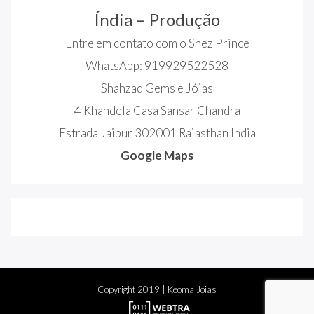
Índia – Produção
Entre em contato com o Shez Prince
WhatsApp: 919929522528
Shahzad Gems e Jóias
4 Khandela Casa Sansar Chandra
Estrada Jaipur 302001 Rajasthan India
Google Maps
Copyright
2019
| Keoma Jóias