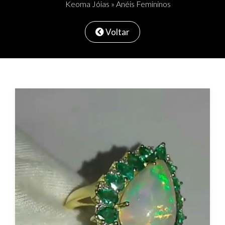
Keoma Jóias
»
Anéis Femininos
Voltar