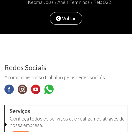
Keoma Jóias
»
Anéis Femininos
» Ref.: 022
Voltar
Redes Sociais
Acompanhe nosso trabalho pelas redes sociais
Serviços
Conheça todos os serviços que realizamos através de
nossa empresa.