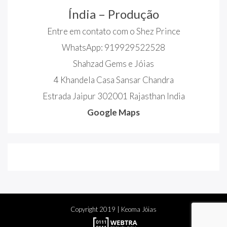
Índia – Produção
Entre em contato com o Shez Prince
WhatsApp: 919929522528
Shahzad Gems e Jóias
4 Khandela Casa Sansar Chandra
Estrada Jaipur 302001 Rajasthan India
Google Maps
Copyright
2019
| Keoma Jóias