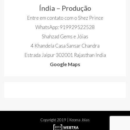
Índia – Produção
Entre em contato com o Shez Prince
WhatsApp: 919929522528
Shahzad Gems e Jóias
4 Khandela Casa Sansar Chandra
Estrada Jaipur 302001 Rajasthan India
Google Maps
Copyright
2019
| Keoma Jóias