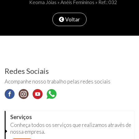
Keoma Jóias
»
Anéis Femininos
» Ref.: 032
Voltar
Redes Sociais
Acompanhe nosso trabalho pelas redes sociais
Serviços
Conheça todos os serviços que realizamos através de
nossa empresa.