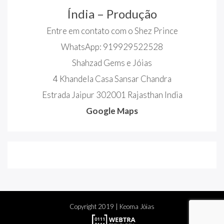
Índia – Produção
Entre em contato com o Shez Prince
WhatsApp: 919929522528
Shahzad Gems e Jóias
4 Khandela Casa Sansar Chandra
Estrada Jaipur 302001 Rajasthan India
Google Maps
Copyright
2019
| Keoma Jóias