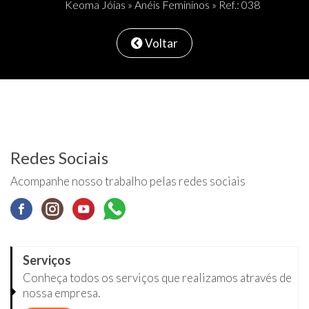
Keoma Jóias
»
Anéis Femininos
» Ref.: 038
Voltar
Redes Sociais
Acompanhe nosso trabalho pelas redes sociais
Serviços
Conheça todos os serviços que realizamos através de
nossa empresa.