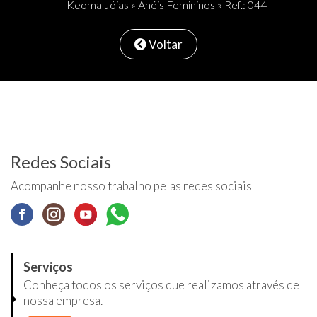
Keoma Jóias
»
Anéis Femininos
» Ref.: 044
Voltar
Redes Sociais
Acompanhe nosso trabalho pelas redes sociais
Serviços
Conheça todos os serviços que realizamos através de
nossa empresa.