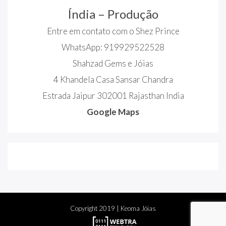
Índia – Produção
Entre em contato com o Shez Prince
WhatsApp: 919929522528
Shahzad Gems e Jóias
4 Khandela Casa Sansar Chandra
Estrada Jaipur 302001 Rajasthan India
Google Maps
Copyright
2019
| Keoma Jóias