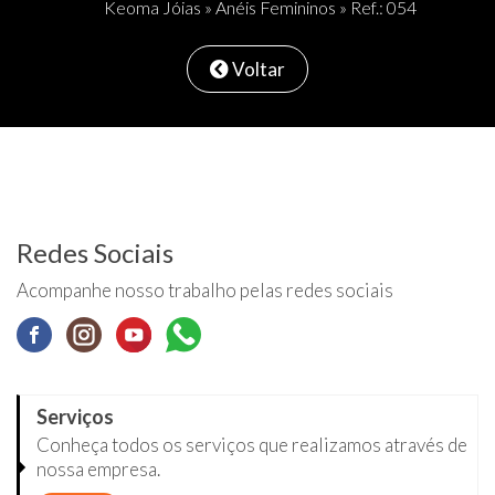
Keoma Jóias
»
Anéis Femininos
» Ref.: 054
Voltar
Redes Sociais
Acompanhe nosso trabalho pelas redes sociais
Serviços
Conheça todos os serviços que realizamos através de
nossa empresa.