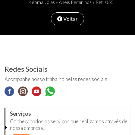
Keoma Jóias
»
Anéis Femininos
» Ref.: 055
Voltar
Redes Sociais
Acompanhe nosso trabalho pelas redes sociais
Serviços
Conheça todos os serviços que realizamos através de
nossa empresa.