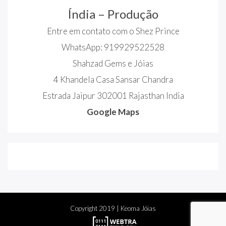
Índia – Produção
Entre em contato com o Shez Prince
WhatsApp: 919929522528
Shahzad Gems e Jóias
4 Khandela Casa Sansar Chandra
Estrada Jaipur 302001 Rajasthan India
Google Maps
Copyright
2019
| Keoma Jóias