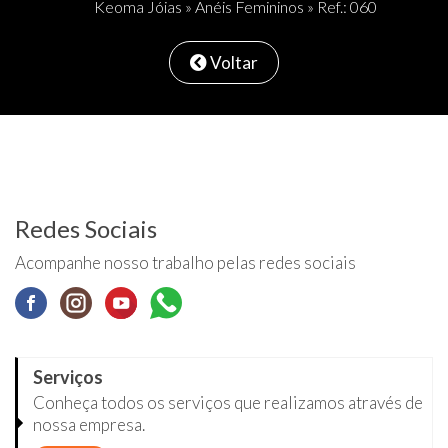
Keoma Jóias
»
Anéis Femininos
» Ref.: 060
Voltar
Redes Sociais
Acompanhe nosso trabalho pelas redes sociais
Serviços
Conheça todos os serviços que realizamos através de
nossa empresa.