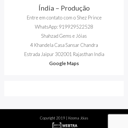
Índia – Produção
Entre em contato com o Shez Prince
WhatsApp: 919929522528
Shahzad Gems e Jóias
4 Khandela Casa Sansar Chandra
Estrada Jaipur 302001 Rajasthan India
Google Maps
Copyright
2019
| Keoma Jóias