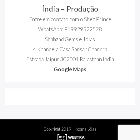
Índia – Produção
Entre em contato com o Shez Prince
WhatsApp: 919929522528
Shahzad Gems e Jóias
4 Khandela Casa Sansar Chandra
Estrada Jaipur 302001 Rajasthan India
Google Maps
Copyright
2019
| Keoma Jóias