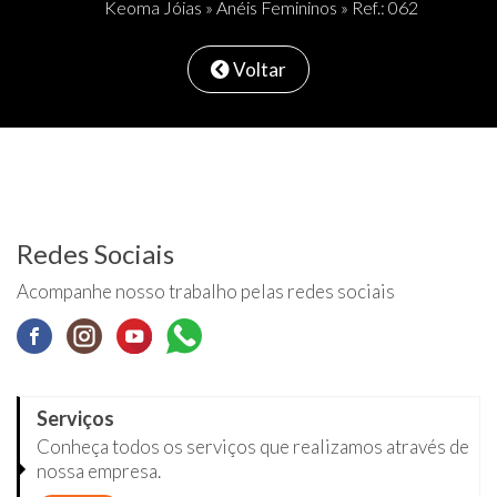
Keoma Jóias
»
Anéis Femininos
» Ref.: 062
Voltar
Redes Sociais
Acompanhe nosso trabalho pelas redes sociais
Serviços
Conheça todos os serviços que realizamos através de
nossa empresa.