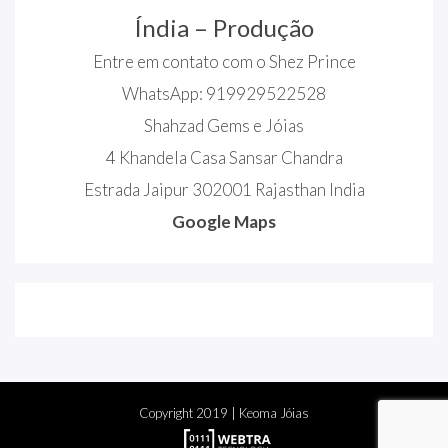
Índia – Produção
Entre em contato com o Shez Prince
WhatsApp: 919929522528
Shahzad Gems e Jóias
4 Khandela Casa Sansar Chandra
Estrada Jaipur 302001 Rajasthan India
Google Maps
Copyright
2019
| Keoma Jóias