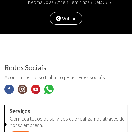
Keoma Jóias
»
Anéis Femininos
» Ref.: 065
Voltar
Redes Sociais
Acompanhe nosso trabalho pelas redes sociais
Serviços
Conheça todos os serviços que realizamos através de
nossa empresa.