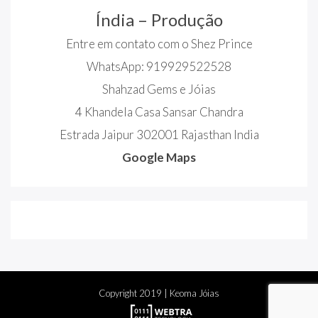
Índia – Produção
Entre em contato com o Shez Prince
WhatsApp: 919929522528
Shahzad Gems e Jóias
4 Khandela Casa Sansar Chandra
Estrada Jaipur 302001 Rajasthan India
Google Maps
Copyright
2019
| Keoma Jóias