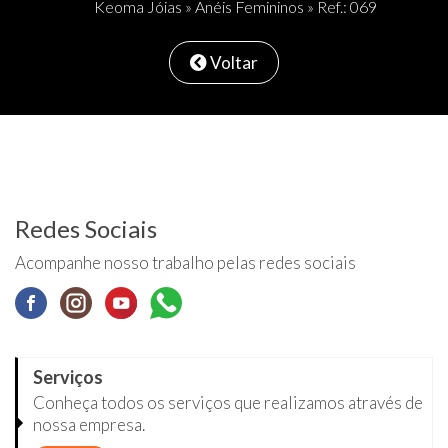
Keoma Jóias
»
Anéis Femininos
» Ref.: 069
Voltar
Redes Sociais
Acompanhe nosso trabalho pelas redes sociais
Serviços
Conheça todos os serviços que realizamos através de
nossa empresa.