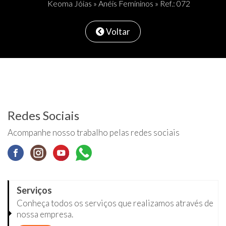
Keoma Jóias
»
Anéis Femininos
» Ref.: 072
Voltar
Redes Sociais
Acompanhe nosso trabalho pelas redes sociais
Serviços
Conheça todos os serviços que realizamos através de
nossa empresa.