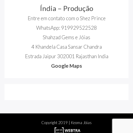
Índia – Produção
Entre em contato com o Shez Prince
WhatsApp: 919929522528
Shahzad Gems e Jóias
4 Khandela Casa Sansar Chandra
Estrada Jaipur 302001 Rajasthan India
Google Maps
Copyright
2019
| Keoma Jóias