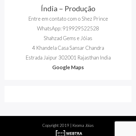
Índia – Produção
Entre em contato com o Shez Prince
WhatsApp: 919929522528
Shahzad Gems e Jóias
4 Khandela Casa Sansar Chandra
Estrada Jaipur 302001 Rajasthan India
Google Maps
Copyright
2019
| Keoma Jóias