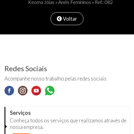
Keoma Jóias
»
Anéis Femininos
» Ref.: 082
Voltar
Redes Sociais
Acompanhe nosso trabalho pelas redes sociais
Serviços
Conheça todos os serviços que realizamos através de
nossa empresa.