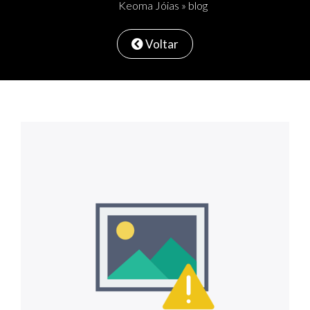
Keoma Jóias
»
blog
Voltar