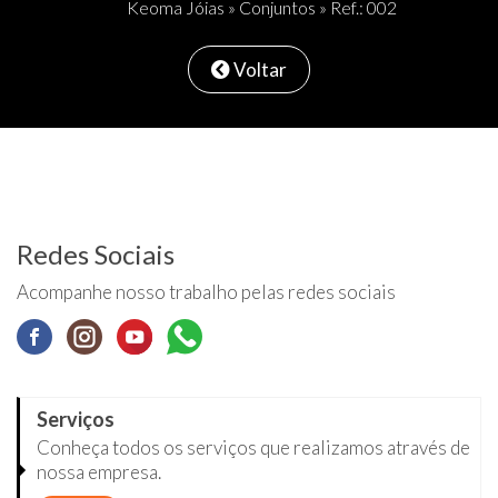
Keoma Jóias
»
Conjuntos
» Ref.: 002
Voltar
Redes Sociais
Acompanhe nosso trabalho pelas redes sociais
Serviços
Conheça todos os serviços que realizamos através de
nossa empresa.