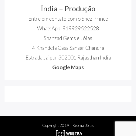
Índia – Produção
Entre em contato com o Shez Prince
WhatsApp: 919929522528
Shahzad Gems e Jóias
4 Khandela Casa Sansar Chandra
Estrada Jaipur 302001 Rajasthan India
Google Maps
Copyright
2019
| Keoma Jóias