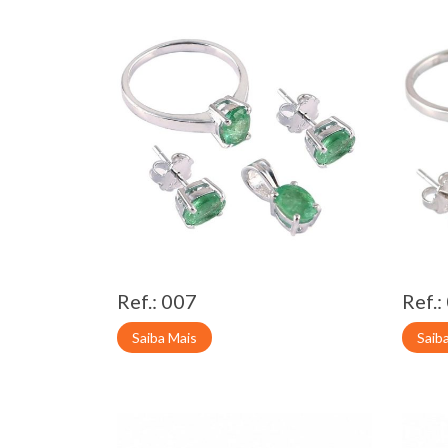
Ref.: 007
Ref.:
Saiba Mais
Saib