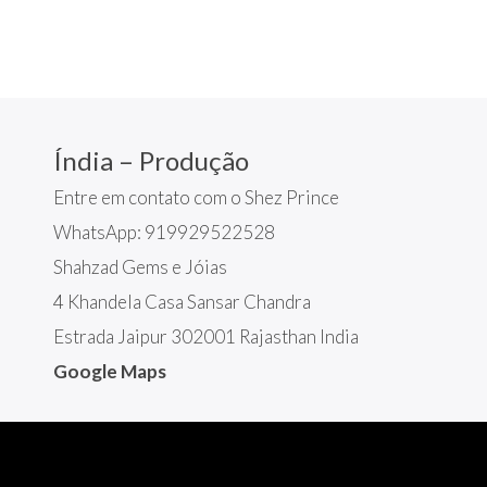
Índia – Produção
Entre em contato com o Shez Prince
WhatsApp: 919929522528
Shahzad Gems e Jóias
4 Khandela Casa Sansar Chandra
Estrada Jaipur 302001 Rajasthan India
Google Maps