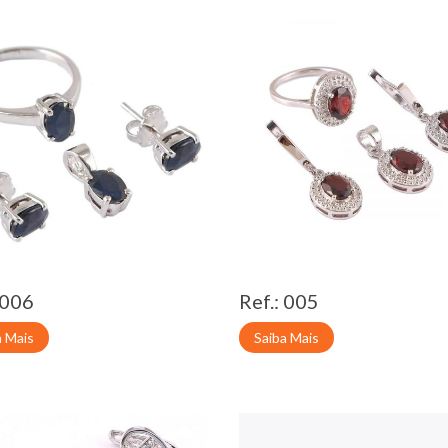
 006
Ref.: 005
a Mais
Saiba Mais