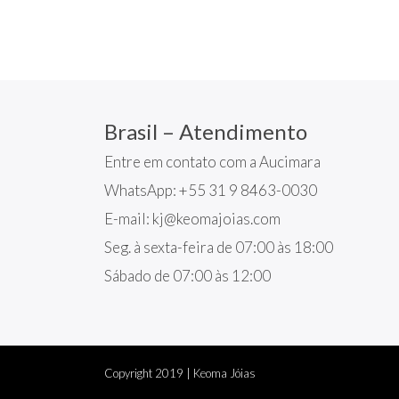
Brasil – Atendimento
Entre em contato com a Aucimara
WhatsApp: +55 31 9 8463-0030
E-mail:
kj@keomajoias.com
Seg. à sexta-feira de 07:00 às 18:00
Sábado de 07:00 às 12:00
Copyright
2019
| Keoma Jóias