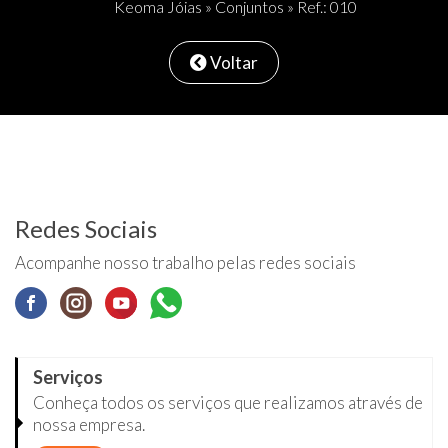
Keoma Jóias
»
Conjuntos
» Ref.: 010
Voltar
Redes Sociais
Acompanhe nosso trabalho pelas redes sociais
Serviços
Conheça todos os serviços que realizamos através de
nossa empresa.