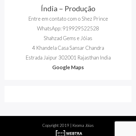
Índia – Produção
Entre em contato com o Shez Prince
WhatsApp: 919929522528
Shahzad Gems e Jóias
4 Khandela Casa Sansar Chandra
Estrada Jaipur 302001 Rajasthan India
Google Maps
Copyright
2019
| Keoma Jóias